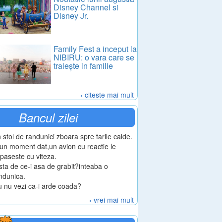
Disney Channel si
Disney Jr.
Family Fest a inceput la
NIBIRU: o vara care se
traiește in familie
› citeste mai mult
Bancul zilei
 stol de randunici zboara spre tarile calde.
 un moment dat,un avion cu reactie le
paseste cu viteza.
sta de ce-i asa de grabit?inteaba o
ndunica.
u nu vezi ca-i arde coada?
› vrei mai mult