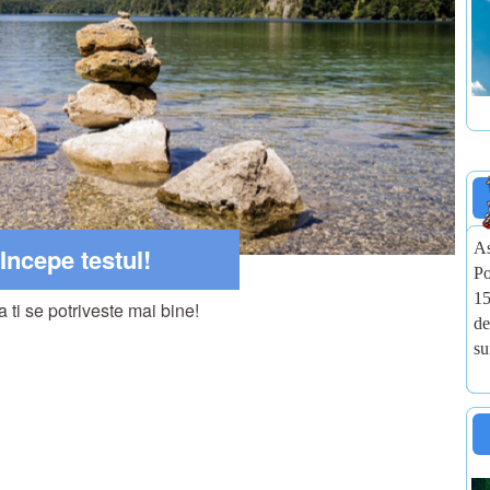
As
Incepe testul!
Po
15
a ti se potriveste mai bine!
de
su