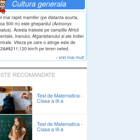
Cultura generala
l mai rapid mamifer (pe distanta scurta,
rca 500 m) este ghepardul (Acinonyx
batus). Acesta traieste pe campiile Africii
ientale, Iranului, Afganistanului si ale Indiei
ntrale. Viteza pe care o atinge este de
2&#8211;120 km/h pe teren neted.
› vrei mai mult
ESTE RECOMANDATE
Test de Matematica -
Clasa a III-a
Test de Matematica -
Clasa a III-a