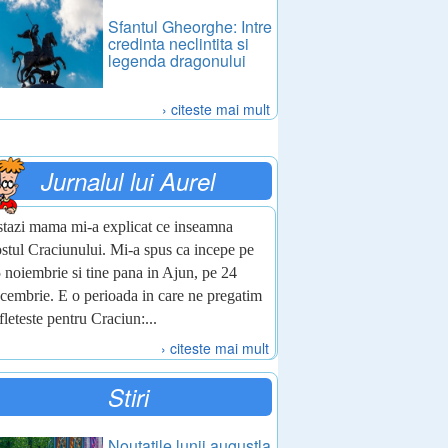
Sfantul Gheorghe: Intre
credinta neclintita si
legenda dragonului
› citeste mai mult
Jurnalul lui Aurel
tazi mama mi-a explicat ce inseamna
stul Craciunului. Mi-a spus ca incepe pe
 noiembrie si tine pana in Ajun, pe 24
cembrie. E o perioada in care ne pregatim
fleteste pentru Craciun:...
› citeste mai mult
Stiri
Noutatile lunii augustla