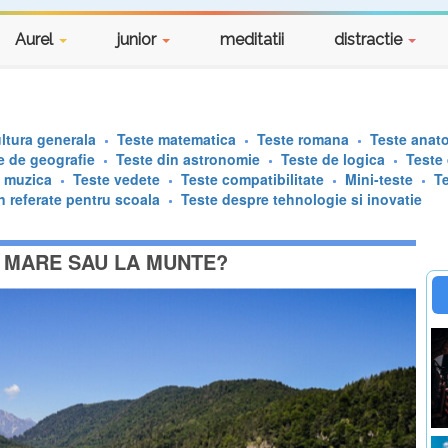
Aurel
junior
meditatii
distractie
ltura generala
Teste matematica
Teste romana
Teste anat
e de geografie
Teste din astronomie
Teste de logica
Teste
e muzica
Teste vedete
Teste compatibilitate
Mini-teste
T
n referate pentru scoala
Teste despre tehnologie si inovatie
A MARE SAU LA MUNTE?