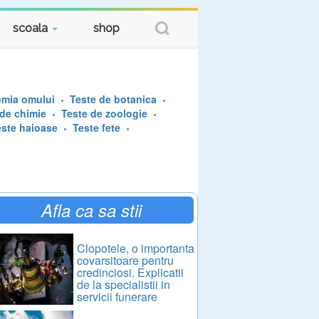
scoala
shop
omia omului
Teste de botanica
 de chimie
Teste de zoologie
este haioase
Teste fete
Afla ca sa stii
Clopotele, o importanta
covarsitoare pentru
credinciosi. Explicatii
de la specialistii in
servicii funerare