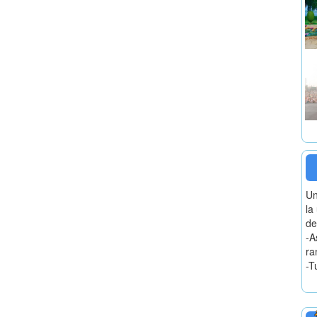
Un
la
de
-A
ra
-T