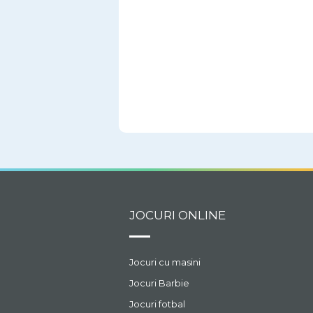
JOCURI ONLINE
Jocuri cu masini
Jocuri Barbie
Jocuri fotbal