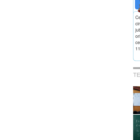
Ce
ci
ju
or
ce
11
T