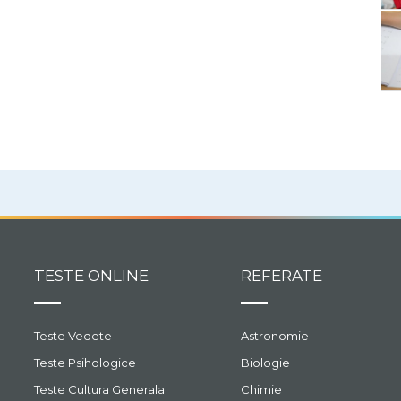
TESTE ONLINE
REFERATE
Teste Vedete
Astronomie
Teste Psihologice
Biologie
Teste Cultura Generala
Chimie