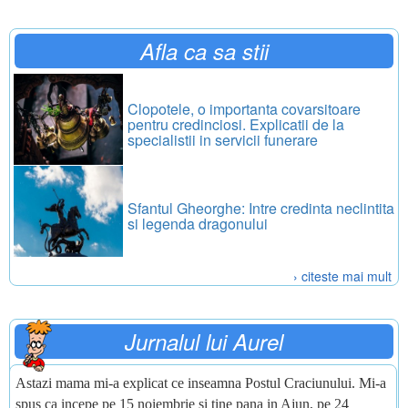
Afla ca sa stii
Clopotele, o importanta covarsitoare
pentru credinciosi. Explicatii de la
specialistii in servicii funerare
Sfantul Gheorghe: Intre credinta neclintita
si legenda dragonului
› citeste mai mult
Jurnalul lui Aurel
Astazi mama mi-a explicat ce inseamna Postul Craciunului. Mi-a
spus ca incepe pe 15 noiembrie si tine pana in Ajun, pe 24