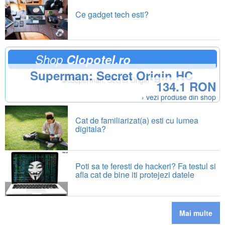
Ce gadget tech esti?
Shop
Clopotel.ro
Superman: Secret Origin HC
134.1 RON
› vezi produse din shop
Cat de familiarizat(a) esti cu lumea
digitala?
Poti sa te feresti de hackeri? Fa testul si
afla cat de bine iti protejezi datele
Mai multe