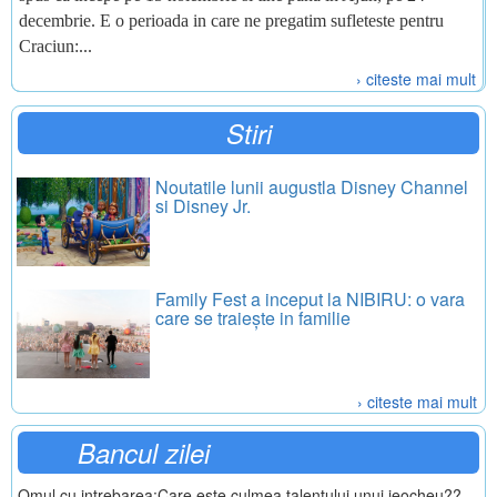
decembrie. E o perioada in care ne pregatim sufleteste pentru
Craciun:...
› citeste mai mult
Stiri
Noutatile lunii augustla Disney Channel
si Disney Jr.
Family Fest a inceput la NIBIRU: o vara
care se traiește in familie
› citeste mai mult
Bancul zilei
Omul cu intrebarea:Care este culmea talentului unui jeocheu??