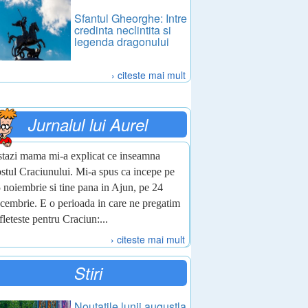
Sfantul Gheorghe: Intre
credinta neclintita si
legenda dragonului
› citeste mai mult
Jurnalul lui Aurel
tazi mama mi-a explicat ce inseamna
stul Craciunului. Mi-a spus ca incepe pe
 noiembrie si tine pana in Ajun, pe 24
cembrie. E o perioada in care ne pregatim
fleteste pentru Craciun:...
› citeste mai mult
Stiri
Noutatile lunii augustla