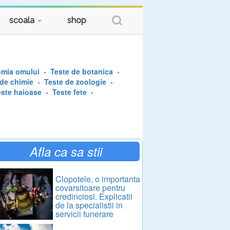
scoala
shop
omia omului
Teste de botanica
 de chimie
Teste de zoologie
este haioase
Teste fete
Afla ca sa stii
Clopotele, o importanta
covarsitoare pentru
credinciosi. Explicatii
de la specialistii in
servicii funerare