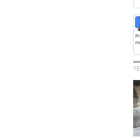
Pr
mu
T