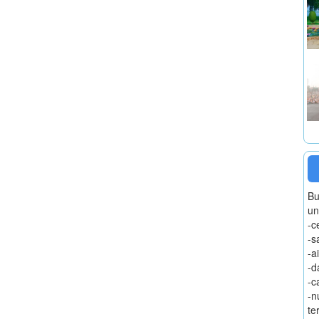
Bu
un
-c
-s
-a
-d
-c
-n
te