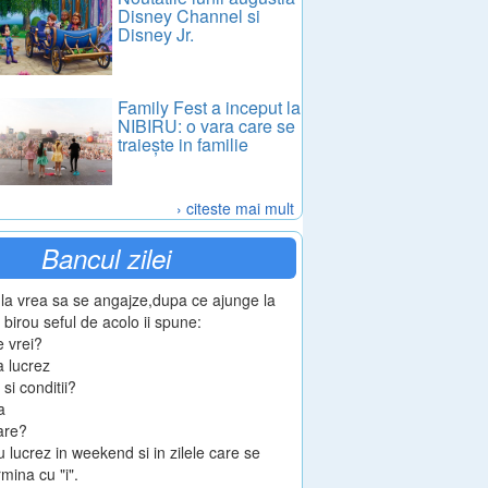
Disney Channel si
Disney Jr.
Family Fest a inceput la
NIBIRU: o vara care se
traiește in familie
› citeste mai mult
Bancul zilei
la vrea sa se angajze,dupa ce ajunge la
 birou seful de acolo ii spune:
e vrei?
a lucrez
i si conditii?
a
are?
u lucrez in weekend si in zilele care se
rmina cu "i".