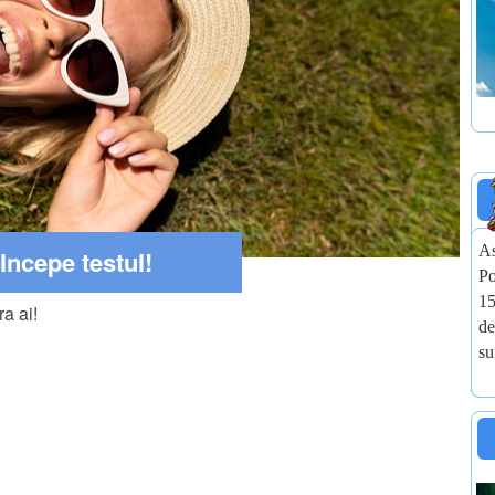
As
Incepe testul!
Po
15
a ai!
de
su