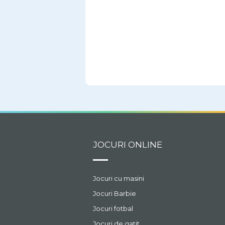
JOCURI ONLINE
Jocuri cu masini
Jocuri Barbie
Jocuri fotbal
Jocuri de gatit