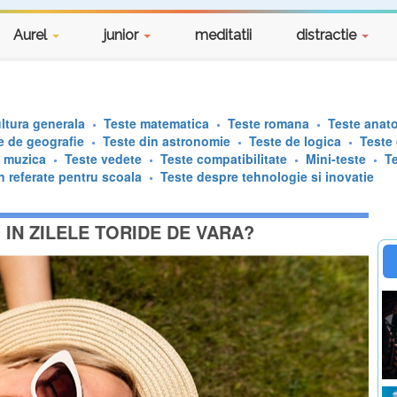
Aurel
junior
meditatii
distractie
ltura generala
Teste matematica
Teste romana
Teste anat
e de geografie
Teste din astronomie
Teste de logica
Teste
e muzica
Teste vedete
Teste compatibilitate
Mini-teste
T
n referate pentru scoala
Teste despre tehnologie si inovatie
 IN ZILELE TORIDE DE VARA?