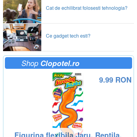
Cat de echilibrat folosesti tehnologia?
Ce gadget tech esti?
Shop
Clopotel.ro
9.99 RON
Figurina flexibila Jaru, Reptila,