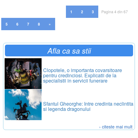
1
2
3
Pagina 4 din 67
5
6
7
8
»
Afla ca sa stii
Clopotele, o importanta covarsitoare
pentru credinciosi. Explicatii de la
specialistii in servicii funerare
Sfantul Gheorghe: Intre credinta neclintita
si legenda dragonului
› citeste mai mult