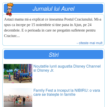
Jurnalul lui Aurel
Astazi mama mi-a explicat ce inseamna Postul Craciunului. Mi-a
spus ca incepe pe 15 noiembrie si tine pana in Ajun, pe 24
decembrie. E o perioada in care ne pregatim sufleteste pentru
Craciun:...
› citeste mai mult
Stiri
Noutatile lunii augustla Disney Channel
si Disney Jr.
Family Fest a inceput la NIBIRU: o vara
care se traiește in familie