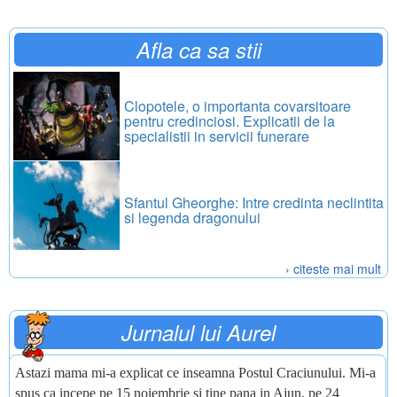
Afla ca sa stii
Clopotele, o importanta covarsitoare
pentru credinciosi. Explicatii de la
specialistii in servicii funerare
Sfantul Gheorghe: Intre credinta neclintita
si legenda dragonului
› citeste mai mult
Jurnalul lui Aurel
Astazi mama mi-a explicat ce inseamna Postul Craciunului. Mi-a
spus ca incepe pe 15 noiembrie si tine pana in Ajun, pe 24