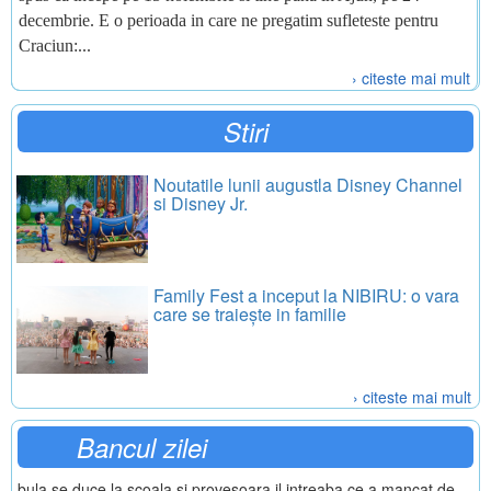
decembrie. E o perioada in care ne pregatim sufleteste pentru
Craciun:...
› citeste mai mult
Stiri
Noutatile lunii augustla Disney Channel
si Disney Jr.
Family Fest a inceput la NIBIRU: o vara
care se traiește in familie
› citeste mai mult
Bancul zilei
bula se duce la scoala si provesoara il intreaba ce a mancat de