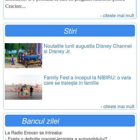
Craciun:...
› citeste mai mult
Stiri
Noutatile lunii augustla Disney Channel
si Disney Jr.
Family Fest a inceput la NIBIRU: o vara
care se traiește in familie
› citeste mai mult
Bancul zilei
La Radio Erevan se intreaba:
- Exista o definitie marxist-leninista a automobilului?