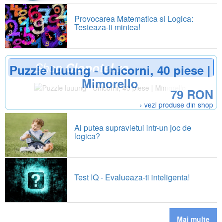
Provocarea Matematica si Logica:
Testeaza-ti mintea!
Shop
Clopotel.ro
Puzzle luuung - Unicorni, 40 piese |
Mimorello
79 RON
› vezi produse din shop
Ai putea supravietui intr-un joc de
logica?
Test IQ - Evalueaza-ti inteligenta!
Mai multe