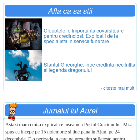
Afla ca sa stii
Clopotele, o importanta covarsitoare
pentru credinciosi. Explicatii de la
specialistii in servicii funerare
Sfantul Gheorghe: Intre credinta neclintita
si legenda dragonului
› citeste mai mult
Jurnalul lui Aurel
Astazi mama mi-a explicat ce inseamna Postul Craciunului. Mi-a
spus ca incepe pe 15 noiembrie si tine pana in Ajun, pe 24
decembrie. E o perioada in care ne pregatim sufleteste pentru