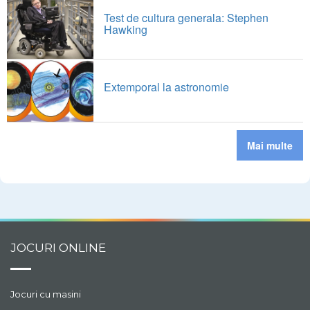
Test de cultura generala: Stephen
Hawking
Extemporal la astronomie
Mai multe
JOCURI ONLINE
Jocuri cu masini