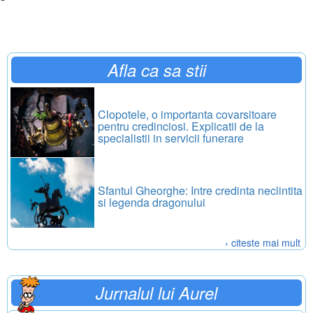
Afla ca sa stii
Clopotele, o importanta covarsitoare
pentru credinciosi. Explicatii de la
specialistii in servicii funerare
Sfantul Gheorghe: Intre credinta neclintita
si legenda dragonului
› citeste mai mult
Jurnalul lui Aurel