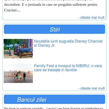
decembrie. E o perioada in care ne pregatim sufleteste pentru
Craciun:...
› citeste mai mult
Stiri
Noutatile lunii augustla Disney Channel
si Disney Jr.
Family Fest a inceput la NIBIRU: o vara
care se traiește in familie
› citeste mai mult
Bancul zilei
Se face in padure consiliu...Leului i se face foame si pretexteaza