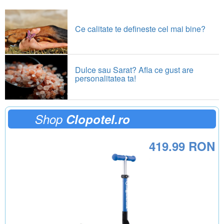
Ce calitate te defineste cel mai bine?
Dulce sau Sarat? Afla ce gust are
personalitatea ta!
Shop
Clopotel.ro
419.99 RON