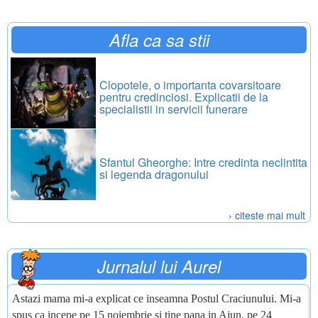
Afla ca sa stii
Clopotele, o importanta covarsitoare
pentru credinciosi. Explicatii de la
specialistii in servicii funerare
Sfantul Gheorghe: Intre credinta neclintita
si legenda dragonului
› citeste mai mult
Jurnalul lui Aurel
Astazi mama mi-a explicat ce inseamna Postul Craciunului. Mi-a
spus ca incepe pe 15 noiembrie si tine pana in Ajun, pe 24