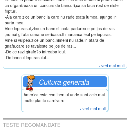
ca organizeaza un concurs de bancuri,ca sa faca rost de niste
fripturi.
-Ala care zice un banc la care nu rade toata lumea, ajunge in
burta mea.
Vine iepurasul,zice un banc si toata padurea e pe jos de ras
,numai girafa ramane serioasa.Il mananca leul pe iepuras.
Vine si vulpea,zice un banc,nimeni nu rade,in afara de
girafa,care se tavaleste pe jos de ras...
-De ce razi girafo?o intreaba leul.
-De bancul iepurasului...
› vrei mai mult
Cultura generala
America este continentul unde sunt cele mai
multe plante carnivore.
› vrei mai mult
TESTE RECOMANDATE