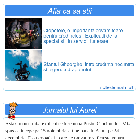
Afla ca sa stii
Clopotele, o importanta covarsitoare
pentru credinciosi. Explicatii de la
specialistii in servicii funerare
Sfantul Gheorghe: Intre credinta neclintita
si legenda dragonului
› citeste mai mult
Jurnalul lui Aurel
Astazi mama mi-a explicat ce inseamna Postul Craciunului. Mi-a
spus ca incepe pe 15 noiembrie si tine pana in Ajun, pe 24
decembrie. E o perioada in care ne pregatim sufleteste pentru