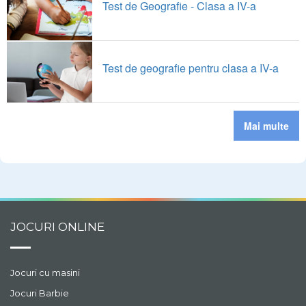
Test de Geografie - Clasa a IV-a
Test de geografie pentru clasa a IV-a
Mai multe
JOCURI ONLINE
Jocuri cu masini
Jocuri Barbie