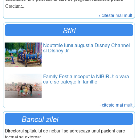
Craciun:...
› citeste mai mult
Stiri
Noutatile lunii augustla Disney Channel
si Disney Jr.
Family Fest a inceput la NIBIRU: o vara
care se traiește in familie
› citeste mai mult
Bancul zilei
Directorul spitalului de nebuni se adreseaza unui pacient care
tocmai se externa: