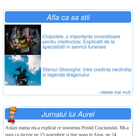
Afla ca sa stii
Clopotele, o importanta covarsitoare
pentru credinciosi. Explicatii de la
specialistii in servicii funerare
Sfantul Gheorghe: Intre credinta neclintita
si legenda dragonului
› citeste mai mult
Jurnalul lui Aurel
Astazi mama mi-a explicat ce inseamna Postul Craciunului. Mi-a
spus ca incepe pe 15 noiembrie si tine pana in Ajun, pe 24