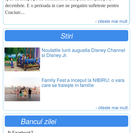
decembrie. E o perioada in care ne pregatim sufleteste pentru
Craciun:...
› citeste mai mult
Stiri
Noutatile lunii augustla Disney Channel
si Disney Jr.
Family Fest a inceput la NIBIRU: o vara
care se traiește in familie
› citeste mai mult
Bancul zilei
- Ai Facebook?