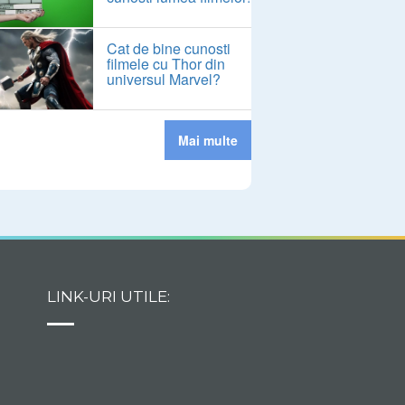
Cat de bine cunosti
filmele cu Thor din
universul Marvel?
Mai multe
LINK-URI UTILE: