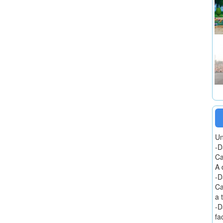
Un
-D
Ca
A 
-D
Ca
a 
-D
fa