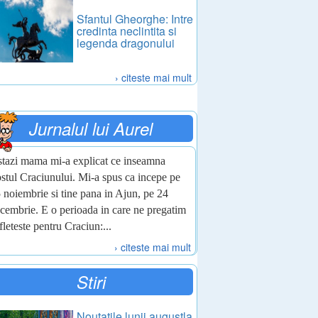
Sfantul Gheorghe: Intre
credinta neclintita si
legenda dragonului
› citeste mai mult
Jurnalul lui Aurel
tazi mama mi-a explicat ce inseamna
stul Craciunului. Mi-a spus ca incepe pe
 noiembrie si tine pana in Ajun, pe 24
cembrie. E o perioada in care ne pregatim
fleteste pentru Craciun:...
› citeste mai mult
Stiri
Noutatile lunii augustla