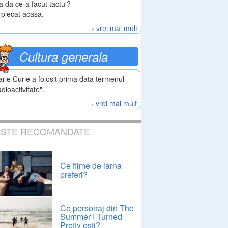
a da ce-a facut tactu'?
 plecat acasa.
› vrei mai mult
Cultura generala
rie Curie a folosit prima data termenul
adioactivitate".
› vrei mai mult
ESTE RECOMANDATE
Ce filme de iarna
preferi?
Ce personaj din The
Summer I Turned
Pretty esti?