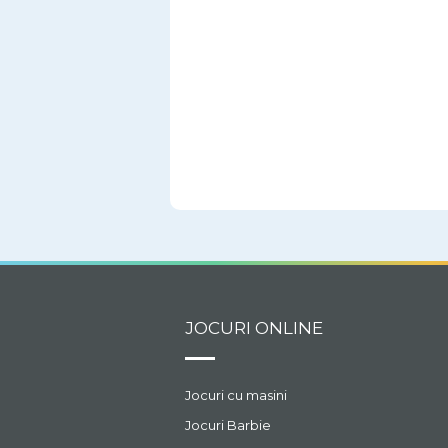
JOCURI ONLINE
Jocuri cu masini
Jocuri Barbie