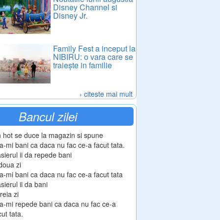
Disney Channel si
Disney Jr.
Family Fest a inceput la
NIBIRU: o vara care se
traiește in familie
› citeste mai mult
Bancul zilei
 hot se duce la magazin si spune
a-mi bani ca daca nu fac ce-a facut tata.
sierul ii da repede bani
doua zi
a-mi bani ca daca nu fac ce-a facut tata
sierul ii da bani
treia zi
a-mi repede bani ca daca nu fac ce-a
cut tata.