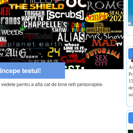
As
Incepe testul!
Po
15
u vedete pentru a afla cat de bine retii personajele.
de
su