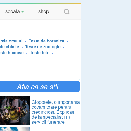
scoala
shop
omia omului
Teste de botanica
 de chimie
Teste de zoologie
este haioase
Teste fete
Afla ca sa stii
Clopotele, o importanta
covarsitoare pentru
credinciosi. Explicatii
de la specialistii in
servicii funerare