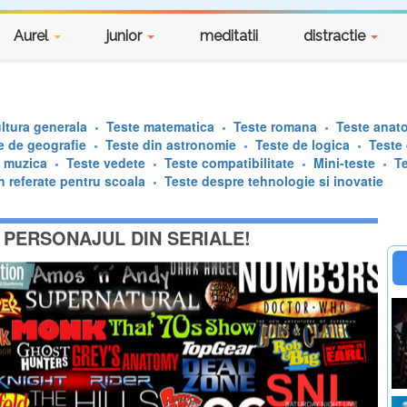
Aurel
junior
meditatii
distractie
ltura generala
Teste matematica
Teste romana
Teste anat
e de geografie
Teste din astronomie
Teste de logica
Teste
e muzica
Teste vedete
Teste compatibilitate
Mini-teste
T
n referate pentru scoala
Teste despre tehnologie si inovatie
PERSONAJUL DIN SERIALE!