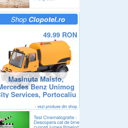
Shop
Clopotel.ro
49.99 RON
Masinuta Maisto,
Mercedes Benz Unimog
ity Services, Portocaliu
› vezi produse din shop
Test Cinematografie -
Descopera cat de bine
cunosti lumea filmelor!