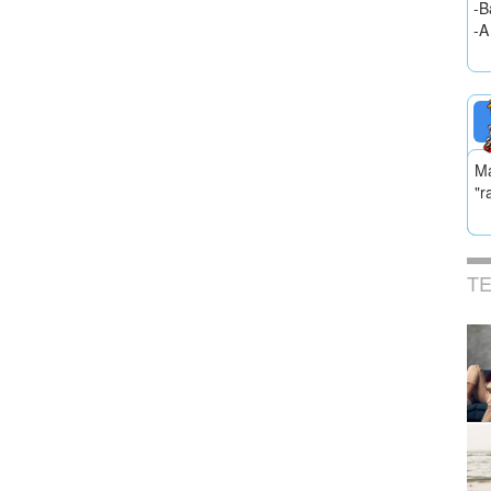
-B
-A
Ma
"r
T