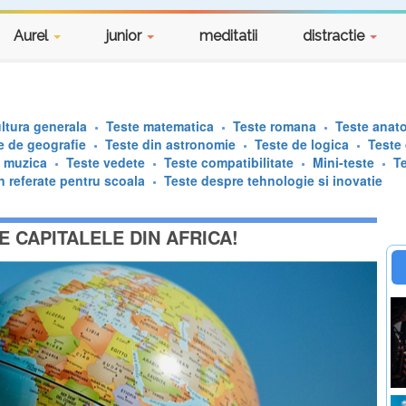
Aurel
junior
meditatii
distractie
ltura generala
Teste matematica
Teste romana
Teste anat
e de geografie
Teste din astronomie
Teste de logica
Teste
e muzica
Teste vedete
Teste compatibilitate
Mini-teste
T
n referate pentru scoala
Teste despre tehnologie si inovatie
 CAPITALELE DIN AFRICA!