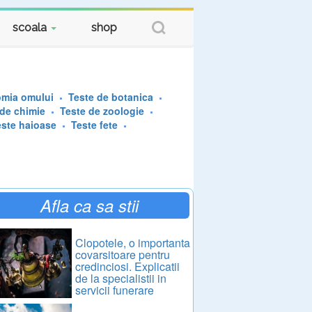
scoala
shop
omia omului
Teste de botanica
 de chimie
Teste de zoologie
este haioase
Teste fete
Afla ca sa stii
Clopotele, o importanta
covarsitoare pentru
credinciosi. Explicatii
de la specialistii in
servicii funerare