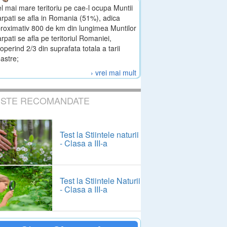
l mai mare teritoriu pe cae-l ocupa Muntii
rpati se afla in Romania (51%), adica
roximativ 800 de km din lungimea Muntilor
rpati se afla pe teritoriul Romaniei,
operind 2/3 din suprafata totala a tarii
astre;
› vrei mai mult
ESTE RECOMANDATE
Test la Stiintele naturii
- Clasa a III-a
Test la Stiintele Naturii
- Clasa a III-a