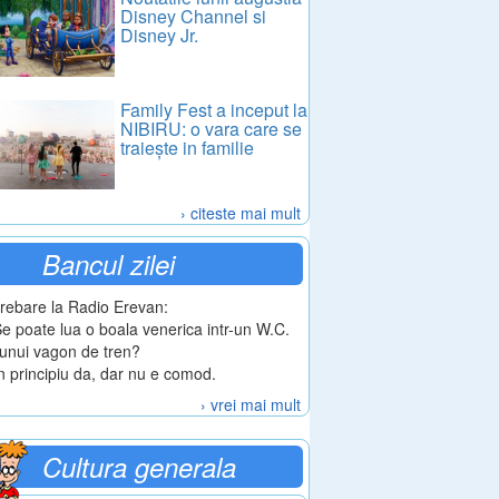
Disney Channel si
Disney Jr.
Family Fest a inceput la
NIBIRU: o vara care se
traiește in familie
› citeste mai mult
Bancul zilei
trebare la Radio Erevan:
Se poate lua o boala venerica intr-un W.C.
 unui vagon de tren?
In principiu da, dar nu e comod.
› vrei mai mult
Cultura generala