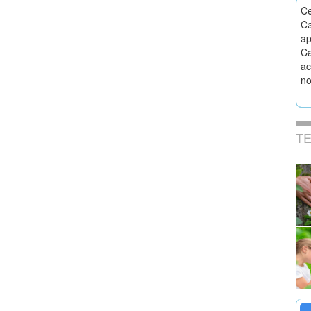
Ce
Ca
ap
Ca
ac
no
T