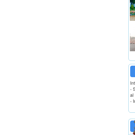
In
- 
al
- 