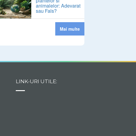
plantelor si
animalelor: Adevarat
sau Fals?
Mai multe
LINK-URI UTILE: