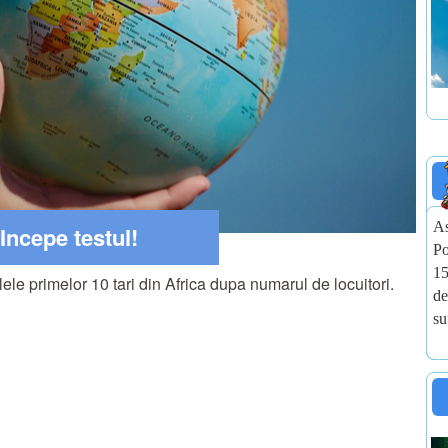
As
Incepe testul!
Po
15
ele primelor 10 tari din Africa dupa numarul de locuitori.
de
su