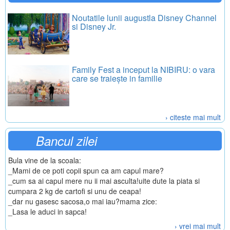
Noutatile lunii augustla Disney Channel
si Disney Jr.
Family Fest a inceput la NIBIRU: o vara
care se traiește in familie
› citeste mai mult
Bancul zilei
Bula vine de la scoala:
_Mami de ce poti copii spun ca am capul mare?
_cum sa ai capul mere nu ii mai asculta!uite dute la piata si
cumpara 2 kg de cartofi si unu de ceapa!
_dar nu gasesc sacosa,o mai iau?mama zice:
_Lasa le aduci in sapca!
› vrei mai mult