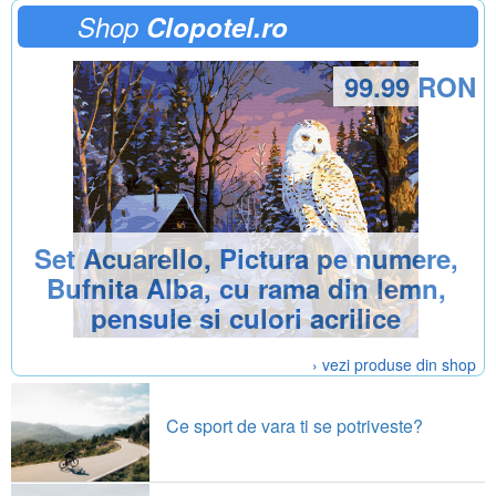
Shop
Clopotel.ro
99.99 RON
Set Acuarello, Pictura pe numere,
Bufnita Alba, cu rama din lemn,
pensule si culori acrilice
› vezi produse din shop
Ce sport de vara ti se potriveste?