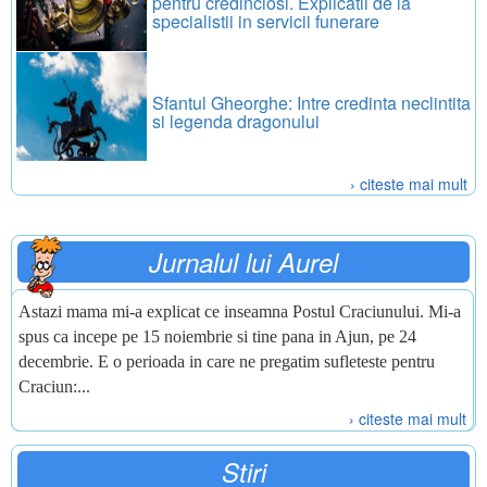
pentru credinciosi. Explicatii de la
specialistii in servicii funerare
Sfantul Gheorghe: Intre credinta neclintita
si legenda dragonului
› citeste mai mult
Jurnalul lui Aurel
Astazi mama mi-a explicat ce inseamna Postul Craciunului. Mi-a
spus ca incepe pe 15 noiembrie si tine pana in Ajun, pe 24
decembrie. E o perioada in care ne pregatim sufleteste pentru
Craciun:...
› citeste mai mult
Stiri