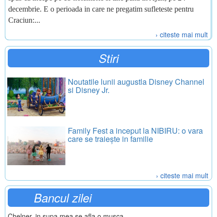
decembrie. E o perioada in care ne pregatim sufleteste pentru
Craciun:...
› citeste mai mult
Stiri
Noutatile lunii augustla Disney Channel
si Disney Jr.
Family Fest a inceput la NIBIRU: o vara
care se traiește in familie
› citeste mai mult
Bancul zilei
Chelner, in supa mea se afla o musca.