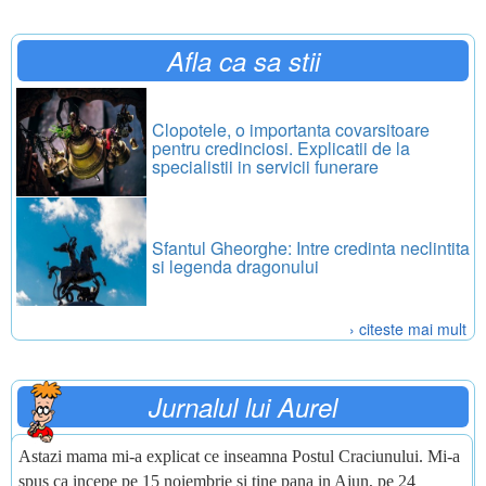
Afla ca sa stii
Clopotele, o importanta covarsitoare
pentru credinciosi. Explicatii de la
specialistii in servicii funerare
Sfantul Gheorghe: Intre credinta neclintita
si legenda dragonului
› citeste mai mult
Jurnalul lui Aurel
Astazi mama mi-a explicat ce inseamna Postul Craciunului. Mi-a
spus ca incepe pe 15 noiembrie si tine pana in Ajun, pe 24