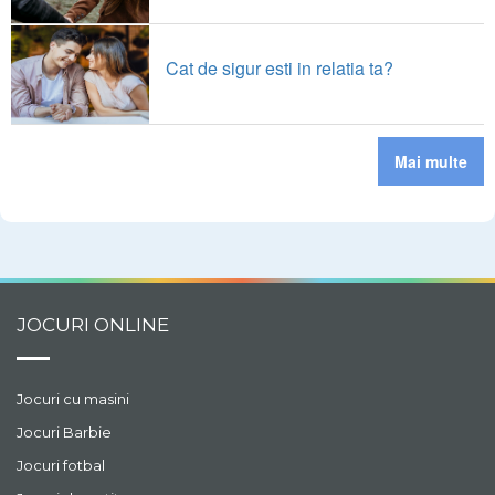
Cat de sigur esti in relatia ta?
Mai multe
JOCURI ONLINE
Jocuri cu masini
Jocuri Barbie
Jocuri fotbal