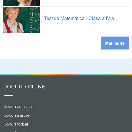
Test de Matematica - Clasa a IV-a
Mai multe
JOCURI ONLINE
Jocuri cu masini
Jocuri Barbie
Jocuri fotbal