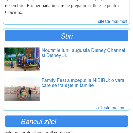
decembrie. E o perioada in care ne pregatim sufleteste pentru
Craciun:...
› citeste mai mult
Stiri
Noutatile lunii augustla Disney Channel
si Disney Jr.
Family Fest a inceput la NIBIRU: o vara
care se traiește in familie
› citeste mai mult
Bancul zilei
culmea sarutului:sa saruti cerul gurii