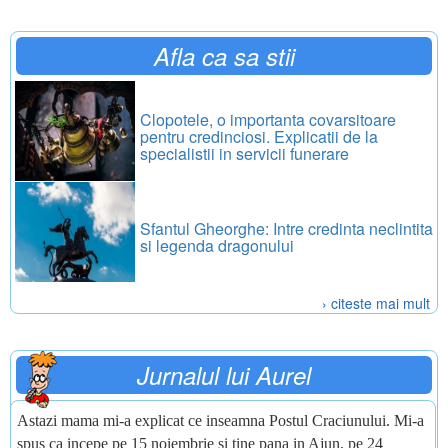
Afla ca sa stii
Clopotele, o importanta covarsitoare
pentru credinciosi. Explicatii de la
specialistii in servicii funerare
Sfantul Gheorghe: Intre credinta neclintita
si legenda dragonului
› citeste mai mult
Jurnalul lui Aurel
Astazi mama mi-a explicat ce inseamna Postul Craciunului. Mi-a
spus ca incepe pe 15 noiembrie si tine pana in Ajun, pe 24