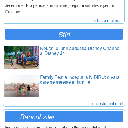
decembrie. E o perioada in care ne pregatim sufleteste pentru
Craciun:...
› citeste mai mult
Stiri
Noutatile lunii augustla Disney Channel
si Disney Jr.
Family Fest a inceput la NIBIRU: o vara
care se traiește in familie
› citeste mai mult
Bancul zilei
Avem echipa , avem valoare , abia ne tinem pe picioare!