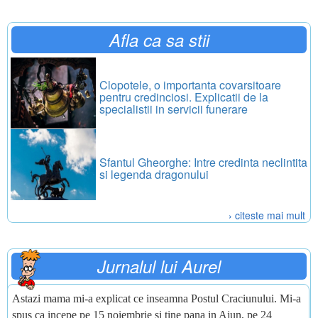
Afla ca sa stii
Clopotele, o importanta covarsitoare
pentru credinciosi. Explicatii de la
specialistii in servicii funerare
Sfantul Gheorghe: Intre credinta neclintita
si legenda dragonului
› citeste mai mult
Jurnalul lui Aurel
Astazi mama mi-a explicat ce inseamna Postul Craciunului. Mi-a
spus ca incepe pe 15 noiembrie si tine pana in Ajun, pe 24