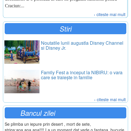
Craciun:...
› citeste mai mult
Stiri
Noutatile lunii augustla Disney Channel
si Disney Jr.
Family Fest a inceput la NIBIRU: o vara
care se traiește in familie
› citeste mai mult
Bancul zilei
Se plimba un iepure prin desert , mort de sete,
striga:apa,apa,apa!!!! La un moment dat vede o fantana, bucurie