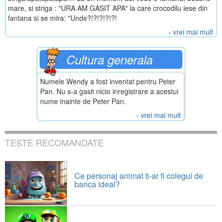
mare, si striga : "URA AM GASIT APA" la care crocodilu iese din
fantana si se mira: "Unde?!?!?!?!?!
› vrei mai mult
Cultura generala
Numele Wendy a fost inventat pentru Peter
Pan. Nu s-a gasit nicio inregistrare a acestui
nume inainte de Peter Pan.
› vrei mai mult
TESTE RECOMANDATE
Ce personaj animat ti-ar fi colegul de
banca ideal?