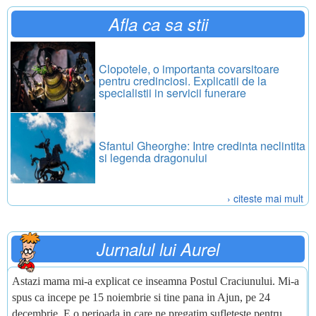
Afla ca sa stii
Clopotele, o importanta covarsitoare
pentru credinciosi. Explicatii de la
specialistii in servicii funerare
Sfantul Gheorghe: Intre credinta neclintita
si legenda dragonului
› citeste mai mult
Jurnalul lui Aurel
Astazi mama mi-a explicat ce inseamna Postul Craciunului. Mi-a
spus ca incepe pe 15 noiembrie si tine pana in Ajun, pe 24
decembrie. E o perioada in care ne pregatim sufleteste pentru