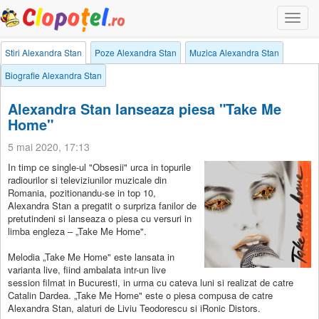
Togg
navi
Stiri Alexandra Stan
Poze Alexandra Stan
Muzica Alexandra Stan
Biografie Alexandra Stan
Alexandra Stan lanseaza piesa "Take Me
Home"
5 mai 2020, 17:13
In timp ce single-ul "Obsesii" urca in topurile
radiourilor si televiziunilor muzicale din
Romania, pozitionandu-se in top 10,
Alexandra Stan a pregatit o surpriza fanilor de
pretutindeni si lanseaza o piesa cu versuri in
limba engleza – „Take Me Home".
Melodia „Take Me Home" este lansata in
varianta live, fiind ambalata intr-un live
session filmat in Bucuresti, in urma cu cateva luni si realizat de catre
Catalin Dardea. „Take Me Home" este o piesa compusa de catre
Alexandra Stan, alaturi de Liviu Teodorescu si iRonic Distors.