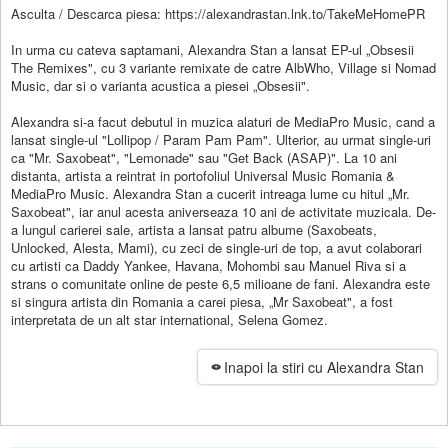
Asculta / Descarca piesa: https://alexandrastan.lnk.to/TakeMeHomePR
In urma cu cateva saptamani, Alexandra Stan a lansat EP-ul „Obsesii
The Remixes", cu 3 variante remixate de catre AlbWho, Village si Nomad
Music, dar si o varianta acustica a piesei „Obsesii".
Alexandra si-a facut debutul in muzica alaturi de MediaPro Music, cand a
lansat single-ul "Lollipop / Param Pam Pam". Ulterior, au urmat single-uri
ca "Mr. Saxobeat", "Lemonade" sau "Get Back (ASAP)". La 10 ani
distanta, artista a reintrat in portofoliul Universal Music Romania &
MediaPro Music. Alexandra Stan a cucerit intreaga lume cu hitul „Mr.
Saxobeat", iar anul acesta aniverseaza 10 ani de activitate muzicala. De-
a lungul carierei sale, artista a lansat patru albume (Saxobeats,
Unlocked, Alesta, Mami), cu zeci de single-uri de top, a avut colaborari
cu artisti ca Daddy Yankee, Havana, Mohombi sau Manuel Riva si a
strans o comunitate online de peste 6,5 milioane de fani. Alexandra este
si singura artista din Romania a carei piesa, „Mr Saxobeat", a fost
interpretata de un alt star international, Selena Gomez.
Inapoi la stiri cu Alexandra Stan