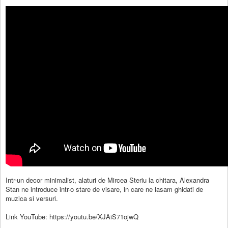
Intr-un decor minimalist, alaturi de Mircea Steriu la chitara, Alexandra
Stan ne introduce intr-o stare de visare, in care ne lasam ghidati de
muzica si versuri.
Link YouTube: https://youtu.be/XJAiS71ojwQ