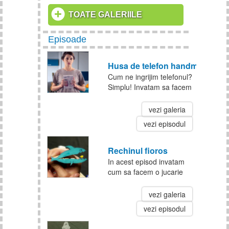
TOATE GALERIILE
Episoade
Husa de telefon handmade
Cum ne ingrijim telefonul?
Simplu! Invatam sa facem
o husa pentru protejarea
lui.
vezi galeria
vezi episodul
Rechinul fioros
In acest episod invatam
cum sa facem o jucarie
estivala: rechinul fioros. Ai
nevoie de pix, hartie
vezi galeria
colorata, cleste de rufe si
vezi episodul
putina indemanare. La
treaba!