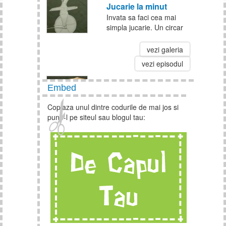
Jucarie la minut
Invata sa faci cea mai
simpla jucarie. Un circar
haioas care merge pe o
roata te-ar putea scapa
vezi galeria
de plictiseala din timpul
vezi episodul
orelor si nu numai!
Embed
Cum sa faci o albinuta
Invata sa faci, de capul
Copiaza unul dintre codurile de mai jos si
tau, o albinuta decorativa
pune-l pe siteul sau blogul tau:
folosind un carlig de rufe,
culori tempera si hartie
vezi galeria
creponata.
vezi episodul
Cum sa faci o girafa
origami
Invata sa faci o girafa
origami! Nu este greu.
Trebuie doar sa fii atent la
indicatii si la videoclip.
vezi galeria