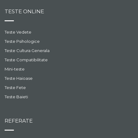
poti sa-ti confectionezi o
floare cu sase
TESTE ONLINE
vezi episodul
intrebuintari.
Alfabetul surdo-mut
Teste Vedete
Invata sa vorbesti prin
semne! Nu stii niciodata
Teste Psihologice
cand ai nevoie de
Teste Cultura Generala
alfabetul surdo-mut. La
vezi episodul
final un concurs
Teste Compatibilitate
interesant.
Mini-teste
Ou de Pasti cu surprize
Acesta este cel mai
Teste Haioase
inventiv si mai special ou
Teste Fete
de Pasti pe care il poti
face. Invata din acest
vezi episodul
Teste Baieti
episod si fa o surpriza
celor dragi!
Ornamente de Pasti
Invata sa-ti faci urechi de
REFERATE
iepuras si ornament
pentru oua colorate.