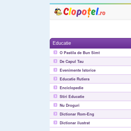
Educatie
O Pastila de Bun Simt
De Capul Tau
Evenimente Istorice
Educatie Rutiera
Enciclopedie
Stiri Educatie
Nu Droguri
Dictionar Rom-Eng
Dictionar ilustrat