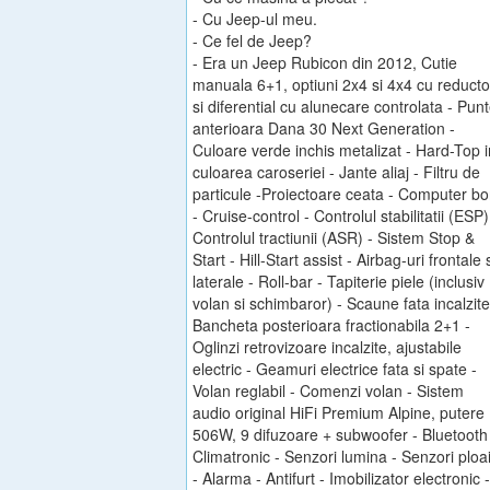
- Cu Jeep-ul meu.
- Ce fel de Jeep?
- Era un Jeep Rubicon din 2012, Cutie
manuala 6+1, optiuni 2x4 si 4x4 cu reducto
si diferential cu alunecare controlata - Pun
anterioara Dana 30 Next Generation -
Culoare verde inchis metalizat - Hard-Top i
culoarea caroseriei - Jante aliaj - Filtru de
particule -Proiectoare ceata - Computer bo
- Cruise-control - Controlul stabilitatii (ESP)
Controlul tractiunii (ASR) - Sistem Stop &
Start - Hill-Start assist - Airbag-uri frontale 
laterale - Roll-bar - Tapiterie piele (inclusiv
volan si schimbaror) - Scaune fata incalzite
Bancheta posterioara fractionabila 2+1 -
Oglinzi retrovizoare incalzite, ajustabile
electric - Geamuri electrice fata si spate -
Volan reglabil - Comenzi volan - Sistem
audio original HiFi Premium Alpine, putere
506W, 9 difuzoare + subwoofer - Bluetooth
Climatronic - Senzori lumina - Senzori ploa
- Alarma - Antifurt - Imobilizator electronic -