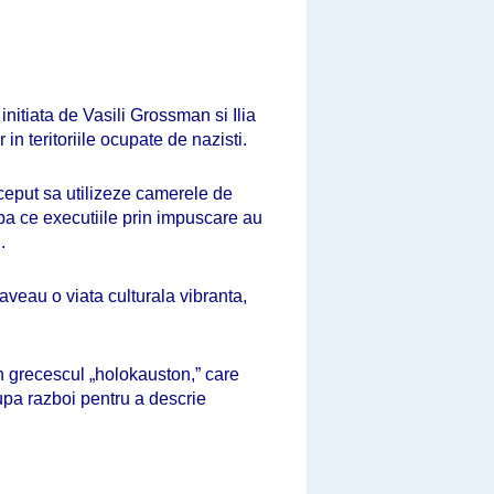
itiata de Vasili Grossman si Ilia
n teritoriile ocupate de nazisti.
ceput sa utilizeze camerele de
pa ce executiile prin impuscare au
.
aveau o viata culturala vibranta,
n grecescul „holokauston,” care
upa razboi pentru a descrie