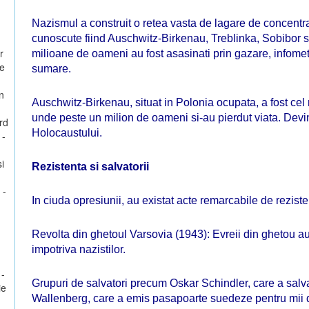
Nazismul a construit o retea vasta de lagare de concentra
cunoscute fiind Auschwitz-Birkenau, Treblinka, Sobibor si
r
milioane de oameni au fost asasinati prin gazare, infomet
te
sumare.
n
Auschwitz-Birkenau, situat in Polonia ocupata, a fost cel
unde peste un milion de oameni si-au pierdut viata. Devin
rd
Holocaustului.
 -
si
Rezistenta si salvatorii
 -
In ciuda opresiunii, au existat acte remarcabile de rezis
Revolta din ghetoul Varsovia (1943): Evreii din ghetou au
impotriva nazistilor.
 -
Grupuri de salvatori precum Oskar Schindler, care a salva
ie
Wallenberg, care a emis pasapoarte suedeze pentru mii d