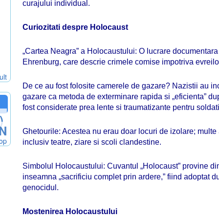
curajului individual.
Curiozitati despre Holocaust
„Cartea Neagra” a Holocaustului: O lucrare documentara in
-
Ehrenburg, care descrie crimele comise impotriva evreilor i
ult
De ce au fost folosite camerele de gazare? Nazistii au in
gazare ca metoda de exterminare rapida si „eficienta” du
fost considerate prea lente si traumatizante pentru soldati
)
N
Ghetourile: Acestea nu erau doar locuri de izolare; multe 
hop
inclusiv teatre, ziare si scoli clandestine.
Simbolul Holocaustului: Cuvantul „Holocaust” provine di
inseamna „sacrificiu complet prin ardere,” fiind adoptat d
genocidul.
Mostenirea Holocaustului