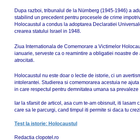
Dupa razboi, tribunalul de la Nürnberg (1945-1946) a adus in
stabilind un precedent pentru procesele de crime impotr
Holocaustul a condus la adoptarea Declaratiei Universale
crearea statului Israel in 1948.
Ziua Internationala de Comemorare a Victimelor Holocau
ianuarie, serveste ca o reamintire a obligatiei noastre de
atrocitati.
Holocaustul nu este doar o lectie de istorie, ci un avertism
intolerantei. Studierea si comemorarea acestuia ne ajuta
in care respectul pentru demnitatea umana sa prevaleze 
Iar la sfarsit de articol, asa cum te-am obisnuit, iti lasa
care sa le parcurgi, cand timpul iti permite si daca tu crez
Test la istorie: Holocaustul
Redactia clopotel.ro