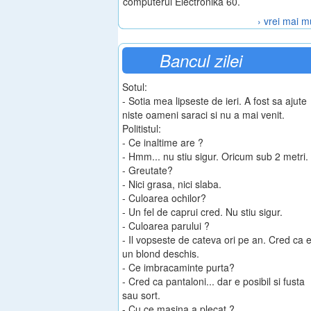
computerul Electronika 60.
› vrei mai m
Bancul zilei
Sotul:
- Sotia mea lipseste de ieri. A fost sa ajute
niste oameni saraci si nu a mai venit.
Politistul:
- Ce inaltime are ?
- Hmm... nu stiu sigur. Oricum sub 2 metri.
- Greutate?
- Nici grasa, nici slaba.
- Culoarea ochilor?
- Un fel de caprui cred. Nu stiu sigur.
- Culoarea parului ?
- Il vopseste de cateva ori pe an. Cred ca 
un blond deschis.
- Ce imbracaminte purta?
- Cred ca pantaloni... dar e posibil si fusta
sau sort.
- Cu ce masina a plecat ?