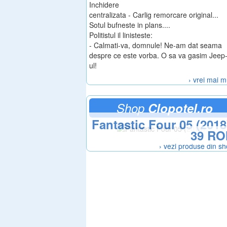
Inchidere
centralizata - Carlig remorcare original...
Sotul bufneste in plans....
Politistul il linisteste:
- Calmati-va, domnule! Ne-am dat seama
despre ce este vorba. O sa va gasim Jeep
ul!
› vrei mai m
Shop
Clopotel.ro
Fantastic Four 05 (2018
39 RO
› vezi produse din s