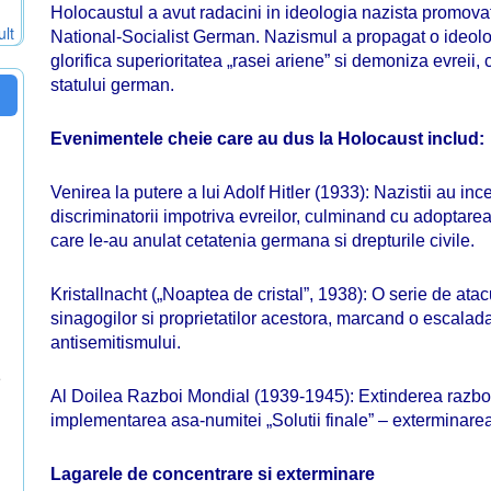
Holocaustul a avut radacini in ideologia nazista promovata
ult
National-Socialist German. Nazismul a propagat o ideolog
glorifica superioritatea „rasei ariene” si demoniza evreii, 
statului german.
Evenimentele cheie care au dus la Holocaust includ:
Venirea la putere a lui Adolf Hitler (1933): Nazistii au i
discriminatorii impotriva evreilor, culminand cu adoptare
care le-au anulat cetatenia germana si drepturile civile.
Kristallnacht („Noaptea de cristal”, 1938): O serie de atacu
sinagogilor si proprietatilor acestora, marcand o escalada
antisemitismului.
e
Al Doilea Razboi Mondial (1939-1945): Extinderea razboiul
implementarea asa-numitei „Solutii finale” – exterminarea
Lagarele de concentrare si exterminare