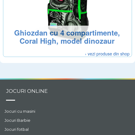
Ghiozdan cu 4 compartimente,
Coral High, model dinozaur
› vezi produse din shop
JOCURI ONLINE
Jocuri cu masini
Jocuri Barbie
Jocuri fotbal