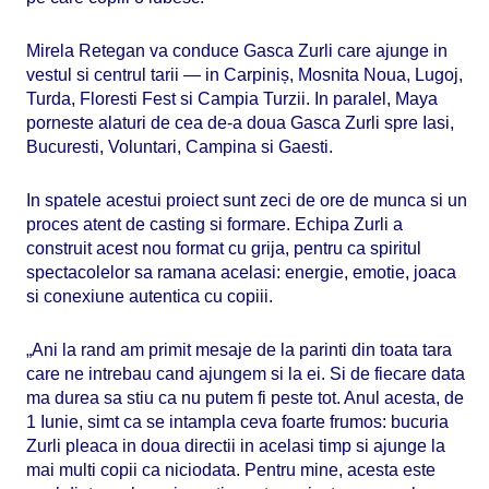
Mirela Retegan va conduce Gasca Zurli care ajunge in
vestul si centrul tarii — in Carpiniș, Mosnita Noua, Lugoj,
Turda, Floresti Fest si Campia Turzii. In paralel, Maya
porneste alaturi de cea de-a doua Gasca Zurli spre Iasi,
Bucuresti, Voluntari, Campina si Gaesti.
In spatele acestui proiect sunt zeci de ore de munca si un
proces atent de casting si formare. Echipa Zurli a
construit acest nou format cu grija, pentru ca spiritul
spectacolelor sa ramana acelasi: energie, emotie, joaca
si conexiune autentica cu copiii.
„Ani la rand am primit mesaje de la parinti din toata tara
care ne intrebau cand ajungem si la ei. Si de fiecare data
ma durea sa stiu ca nu putem fi peste tot. Anul acesta, de
1 Iunie, simt ca se intampla ceva foarte frumos: bucuria
Zurli pleaca in doua directii in acelasi timp si ajunge la
mai multi copii ca niciodata. Pentru mine, acesta este