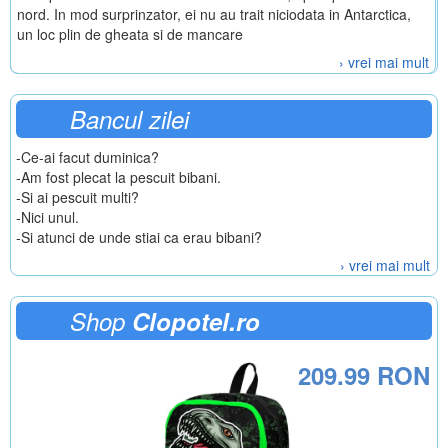
nord. In mod surprinzator, ei nu au trait niciodata in Antarctica,
un loc plin de gheata si de mancare
› vrei mai mult
Bancul zilei
-Ce-ai facut duminica?
-Am fost plecat la pescuit bibani.
-Si ai pescuit multi?
-Nici unul.
-Si atunci de unde stiai ca erau bibani?
› vrei mai mult
Shop
Clopotel.ro
209.99 RON