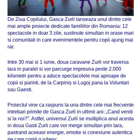
De Ziua Copilului, Gasca Zurli lanseaza unul dintre cele
mai ample proiecte dedicate familiilor din Romania: 12
spectacole in doar 3 zile, sustinute simultan in orase mari
si comunitati in care evenimentele pentru copii ajung mai
rar.
Intre 30 mai si 1 iunie, doua caravane Zurli vor traversa
tara in paralel si vor parcurge impreuna peste 2.000
kilometri pentru a aduce spectacolele mai aproape de
copii si parinti, de la Carpiniș si Lugoj pana la Voluntari
sau Gaesti.
Proiectul vine ca raspuns la una dintre cele mai frecvente
intrebari primite de Gasca Zurli in ultimii ani: „Cand veniti
si la noi?”. Astfel, universul Zurli se multiplica anul acesta
in doua Gasti Zurli care vor merge simultan prin tara,
pastrand aceeasi energie, emotie si conexiune autentica
pe care copiii o iubesc.