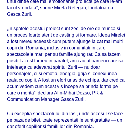
unul dintre cele mai emotionante proiecte pe care le-am
facut vreodata”, spune Mirela Retegan, fondatoarea
Gasca Zurli.
„In spatele acestui proiect sunt zeci de ore de munca si
un proces foarte atent de casting si formare. Ideea Mirelei
a fost mereu aceeasi: cum putem ajunge la cat mai multi
copii din Romania, inclusiv in comunitati in care
spectacolele mari pentru familie ajung rar. Ca sa facem
posibil acest turneu in paralel, am cautat oameni care sa
inteleaga cu adevarat spiritul Zurli — nu doar
personajele, ci si emotia, energia, grija si conexiunea
reala cu copiii. A fost un efort urias de echipa, dar cred ca
acum vedem cum acest vis incepe sa prinda forma pe
care o merita”, declara Alin-Mihai Dezso, PR &
Communication Manager Gasca Zurli.
Cu exceptia spectacolului din Iasi, unde accesul se face
pe baza de bilet, toate reprezentatiile sunt gratuite — un
dar oferit copiilor si familiilor din Romania.