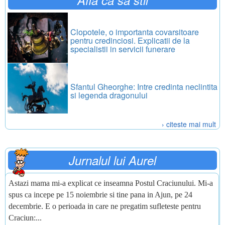
Afla ca sa stii
Clopotele, o importanta covarsitoare
pentru credinciosi. Explicatii de la
specialistii in servicii funerare
Sfantul Gheorghe: Intre credinta neclintita
si legenda dragonului
› citeste mai mult
Jurnalul lui Aurel
Astazi mama mi-a explicat ce inseamna Postul Craciunului. Mi-a
spus ca incepe pe 15 noiembrie si tine pana in Ajun, pe 24
decembrie. E o perioada in care ne pregatim sufleteste pentru
Craciun:...