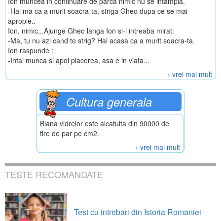
Ion muncea in continuare de parca nimic nu se intampla.
-Hai ma ca a murit soacra-ta, striga Gheo dupa ce se mai
apropie..
Ion, nimic...Ajunge Gheo langa Ion si-l intreaba mirat:
-Ma, tu nu azi cand te strig? Hai acasa ca a murit soacra-ta.
Ion raspunde :
-Intai munca si apoi placerea, asa e in viata...
› vrei mai mult
Cultura generala
Blana vidrelor este alcatuita din 90000 de
fire de par pe cm2.
› vrei mai mult
TESTE RECOMANDATE
Test cu intrebari din Istoria Romaniei