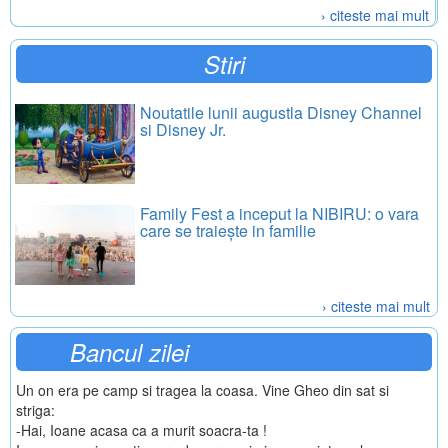
› citeste mai mult
Stiri
Noutatile lunii augustla Disney Channel
si Disney Jr.
Family Fest a inceput la NIBIRU: o vara
care se traiește in familie
› citeste mai mult
Bancul zilei
Un on era pe camp si tragea la coasa. Vine Gheo din sat si
striga:
-Hai, Ioane acasa ca a murit soacra-ta !