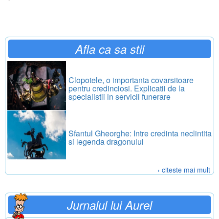
Afla ca sa stii
Clopotele, o importanta covarsitoare
pentru credinciosi. Explicatii de la
specialistii in servicii funerare
Sfantul Gheorghe: Intre credinta neclintita
si legenda dragonului
› citeste mai mult
Jurnalul lui Aurel