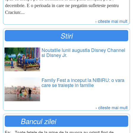
decembrie. E o perioada in care ne pregatim sufleteste pentru
Craciun:...
› citeste mai mult
Stiri
Noutatile lunii augustla Disney Channel
si Disney Jr.
Family Fest a inceput la NIBIRU: o vara
care se traiește in familie
› citeste mai mult
Bancul zilei
Ea: - Toate fetele de la mine de la munca au primit flori de