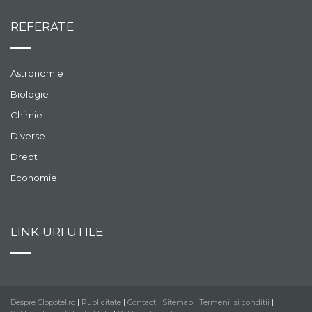
REFERATE
Astronomie
Biologie
Chimie
Diverse
Drept
Economie
LINK-URI UTILE:
Despre Clopotel.ro
|
Publicitate
|
Contact
|
Sitemap
|
Termenii si conditii
|