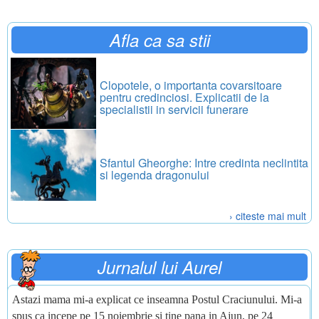
Afla ca sa stii
Clopotele, o importanta covarsitoare
pentru credinciosi. Explicatii de la
specialistii in servicii funerare
Sfantul Gheorghe: Intre credinta neclintita
si legenda dragonului
› citeste mai mult
Jurnalul lui Aurel
Astazi mama mi-a explicat ce inseamna Postul Craciunului. Mi-a
spus ca incepe pe 15 noiembrie si tine pana in Ajun, pe 24