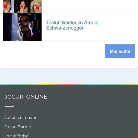
Testul filmelor cu Arnold
Schwarzenegger
Mai multe
JOCURI ONLINE
Jocuri cu masini
Jocuri Barbie
Jocuri fotbal