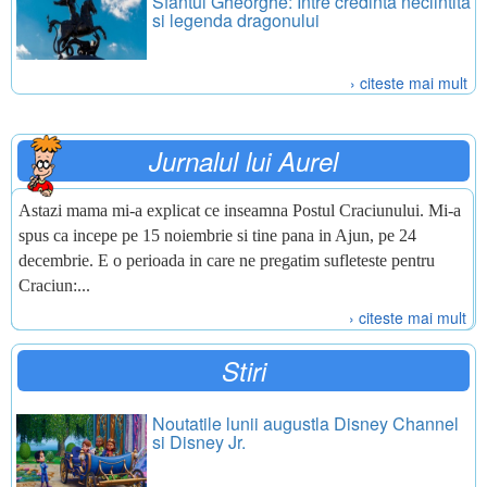
Sfantul Gheorghe: Intre credinta neclintita
si legenda dragonului
› citeste mai mult
Jurnalul lui Aurel
Astazi mama mi-a explicat ce inseamna Postul Craciunului. Mi-a
spus ca incepe pe 15 noiembrie si tine pana in Ajun, pe 24
decembrie. E o perioada in care ne pregatim sufleteste pentru
Craciun:...
› citeste mai mult
Stiri
Noutatile lunii augustla Disney Channel
si Disney Jr.