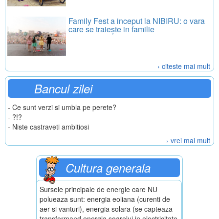
Family Fest a inceput la NIBIRU: o vara
care se traiește in familie
› citeste mai mult
Bancul zilei
- Ce sunt verzi si umbla pe perete?
- ?!?
- Niste castraveti ambitiosi
› vrei mai mult
Cultura generala
Sursele principale de energie care NU
polueaza sunt: energia eoliana (curenti de
aer si vanturi), energia solara (se capteaza
transformand energia soarelui in electricitate