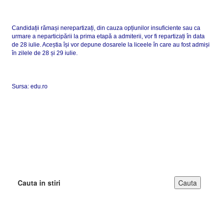
Candidații rămași nerepartizați, din cauza opțiunilor insuficiente sau ca
urmare a neparticipării la prima etapă a admiterii, vor fi repartizați în data
de 28 iulie. Aceștia își vor depune dosarele la liceele în care au fost admiși
în zilele de 28 și 29 iulie.
Sursa: edu.ro
Cauta in stiri