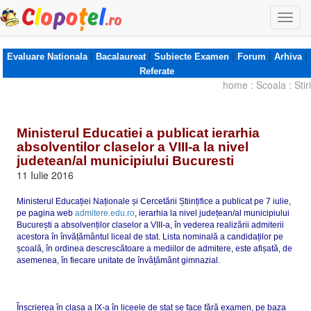
Togg
navi
|
|
|
|
|
Evaluare Nationala
Bacalaureat
Subiecte Examen
Forum
Arhiva
Referate
home
:
Scoala
:
Stiri
Ministerul Educatiei a publicat ierarhia
absolventilor claselor a VIII-a la nivel
judetean/al municipiului Bucuresti
11 Iulie 2016
Ministerul Educației Naționale și Cercetării Științifice a publicat pe 7 iulie,
pe pagina web
admitere.edu.ro
, ierarhia la nivel județean/al municipiului
București a absolvenților claselor a VIII-a, în vederea realizării admiterii
acestora în învățământul liceal de stat. Lista nominală a candidaților pe
școală, în ordinea descrescătoare a mediilor de admitere, este afișată, de
asemenea, în fiecare unitate de învățământ gimnazial.
Înscrierea în clasa a IX-a în liceele de stat se face fără examen, pe baza