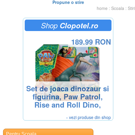
Propune o stire
home
:
Scoala
:
Stiri
Shop
Clopotel.ro
189.99 RON
Set de joaca dinozaur si
figurina, Paw Patrol,
Rise and Roll Dino,
6076188
› vezi produse din shop
Pentru Scoala