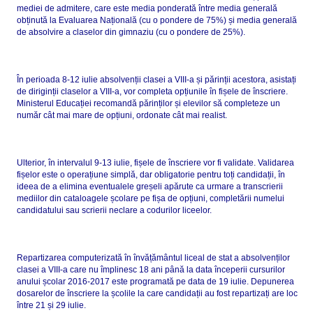
mediei de admitere, care este media ponderată între media generală
obținută la Evaluarea Națională (cu o pondere de 75%) și media generală
de absolvire a claselor din gimnaziu (cu o pondere de 25%).
În perioada 8-12 iulie absolvenții clasei a VIII-a și părinții acestora, asistați
de diriginții claselor a VIII-a, vor completa opțiunile în fișele de înscriere.
Ministerul Educației recomandă părinților și elevilor să completeze un
număr cât mai mare de opțiuni, ordonate cât mai realist.
Ulterior, în intervalul 9-13 iulie, fișele de înscriere vor fi validate. Validarea
fișelor este o operațiune simplă, dar obligatorie pentru toți candidații, în
ideea de a elimina eventualele greșeli apărute ca urmare a transcrierii
mediilor din cataloagele școlare pe fișa de opțiuni, completării numelui
candidatului sau scrierii neclare a codurilor liceelor.
Repartizarea computerizată în învățământul liceal de stat a absolvenților
clasei a VIII-a care nu împlinesc 18 ani până la data începerii cursurilor
anului școlar 2016-2017 este programată pe data de 19 iulie. Depunerea
dosarelor de înscriere la școlile la care candidații au fost repartizați are loc
între 21 și 29 iulie.